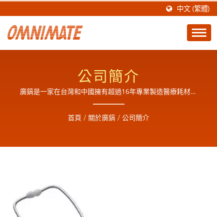
中文 (繁體)
公司簡介
廣鎬是一家在台灣和中國擁有超過16年專業製造醫療耗材和
產品設計經驗 (歷史) 的公司，主要生產高品質醫療耗材和產
品，工業五金和商業零組件的組裝及成品製造廠,為了提供完
首頁
/
關於廣鎬
/
公司簡介
善的服務,於2018年有了自己的EO滅菌廠也可代工滅菌