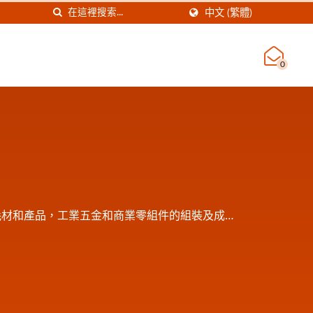
中文 (繁體)
0
療耗材和產品，工業五金和商業零組件的組裝及成品
工滅菌