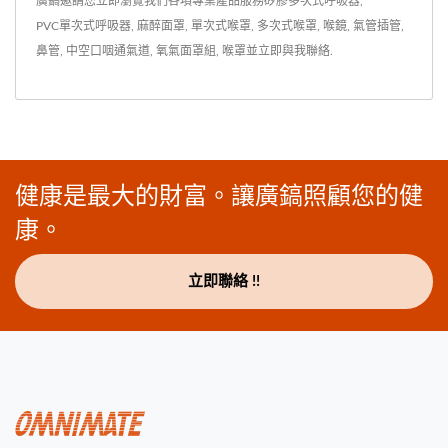
廣鎬邀請您立即瀏覽我們各項專業產品服務
矽膠多次式呼吸器
,
PVC單次式呼吸器
,
麻醉面罩
,
單次式喉罩
,
多次式喉罩
,
喉鏡
,
氣管插管
,
鼻管
,
中空口咽通氣道
,
氧氣面罩組
,
喉罩
並
立即與我聯絡
.
健康是最大的財富。讓廣鎬照顧您的健
康。
立即聯絡 !!