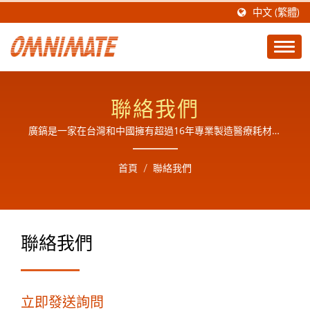
中文 (繁體)
聯絡我們
廣鎬是一家在台灣和中國擁有超過16年專業製造醫療耗材和
產品設計經驗 (歷史) 的公司，主要生產高品質醫療耗材和產
品，工業五金和商業零組件的組裝及成品製造廠,為了提供完
首頁
/
聯絡我們
善的服務,於2018年有了自己的EO滅菌廠也可代工滅菌
聯絡我們
立即發送詢問