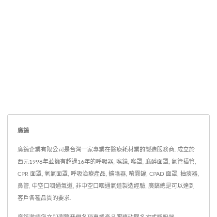
廣鎬
廣鎬企業有限公司是台灣一家專業在醫療耗材業的製造服務商. 成立於
西元1998年並擁有超過16年的呼吸器, 喉鏡, 喉罩, 麻醉面罩, 氣管插管,
CPR 面罩, 氧氣面罩, 呼吸治療產品, 擴陰器, 噴霧罐, CPAD 面罩, 抽痰器,
鼻管, 中空口咽通氣道, 非中空口咽通氣道製造經驗, 廣鎬總是可以達到
客戶各種品質的要求.