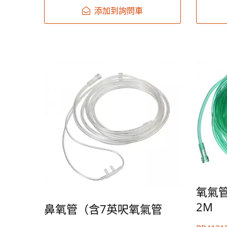
添加到詢問車
氧氣管
2M
鼻氧管（含7英呎氧氣管