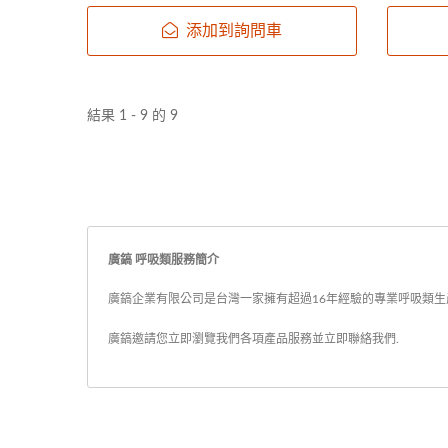
多元醫療照護環境。 提供...
多元醫療
添加到詢問車
結果 1 - 9 的 9
廣鎬 呼吸類服務簡介
廣鎬企業有限公司是台灣一家擁有超過16年經驗的專業呼吸類生產製
廣鎬邀請您立即瀏覽我們各項產品服務並
立即聯絡我們
.