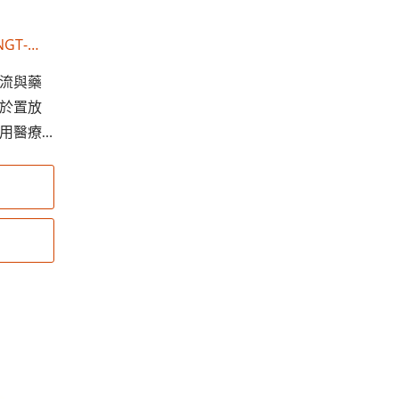
NGT-
1JV1412
流與藥
於置放
用醫療
並降低
標準化
適用於