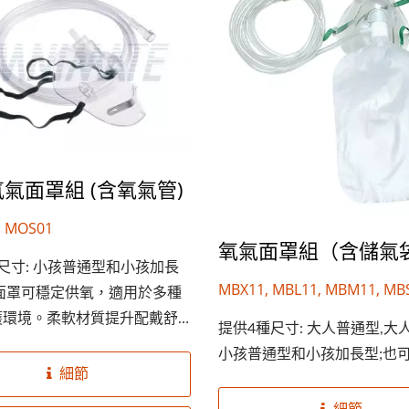
氣面罩組 (含氧氣管)
 MOS01
氧氣面罩組（含儲氣
鼻氧管
Silicone Resuscitat
尺寸: 小孩普通型和小孩加長
MBX11, MBL11, MBM11, MB
氣面罩可穩定供氧，適用於多種
護環境。柔軟材質提升配戴舒
提供4種尺寸: 大人普通型,大
確保良好密合。 可依需求提供
小孩普通型和小孩加長型;也可提
..
細節