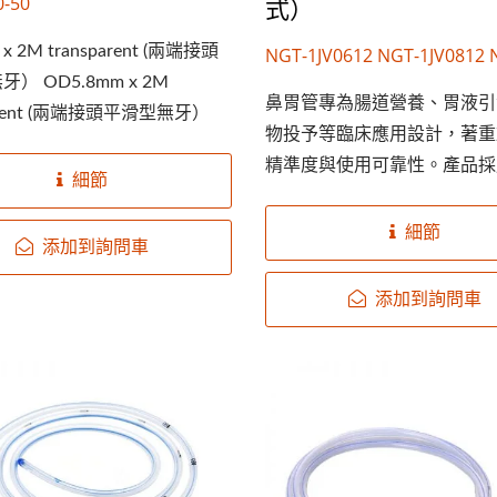
式）
0-50
x 2M transparent (兩端接頭
NGT-1JV0612 NGT-1JV0812 
） OD5.8mm x 2M
1JV1012 NGT-1JV1212 NGT-
鼻胃管專為腸道營養、胃液引
parent (兩端接頭平滑型無牙）
NGT-1JV1612 NGT-1JV1812
物投予等臨床應用設計，著重
精準度與使用可靠性。產品採
細節
級柔軟材質，有助於順利插入
病患不適感。清晰刻度設計與
細節
添加到詢問車
接頭，可提升臨床操作效率，
多元醫療照護環境。 提供...
添加到詢問車