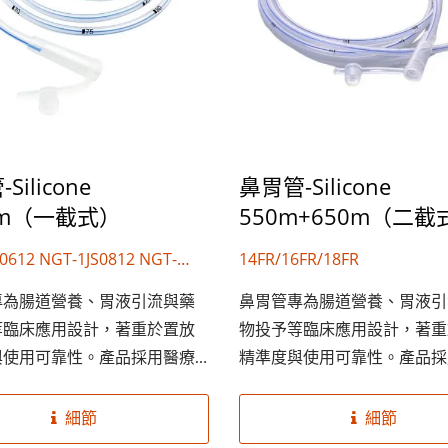
Silicone
鼻胃管-Silicone
0m（一截式）
550m+650m（二截
0612 NGT-1JS0812 NGT-
14FR/16FR/18FR
2 NGT-1JS1212 NGT-1JS1412
專為腸道營養、胃液引流與藥
鼻胃管專為腸道營養、胃液引
1612 NGT-1JS1812
等臨床應用設計，著重於置放
物投予等臨床應用設計，著重
與使用可靠性。產品採用醫療
精準度與使用可靠性。產品採
材質，有助於順利插入並降低
級柔軟材質，有助於順利插入
適感。清晰刻度設計與標準化
病患不適感。清晰刻度設計與
細節
細節
可提升臨床操作效率，適用於
接頭，可提升臨床操作效率，