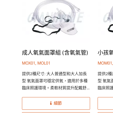
成人氧氣面罩組 (含氧氣管)
小孩氧
MOX01, MOL01
MOM01,
Silicone Resuscitator
提供2種尺寸: 大人普通型和大人加長
提供2種
型 氧氣面罩可穩定供氧，適用於多種
型 氧
臨床照護環境。柔軟材質提升配戴舒
臨床照
適度，確保良好密合。 可依需求提供
適度，
客製化與...
客製化與.
細節