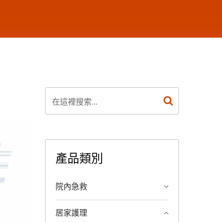
產品類別
院內急救
居家護理