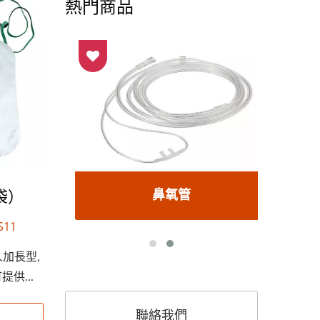
熱門商品
袋）
or
鼻氧管
S11
人加長型,
供...
聯絡我們