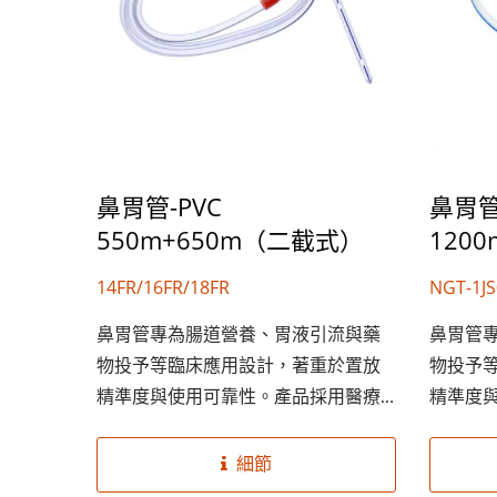
鼻胃管-PVC
鼻胃管-
550m+650m（二截式）
120
14FR/16FR/18FR
NGT-1JS
1JS0101
鼻胃管專為腸道營養、胃液引流與藥
鼻胃管
NGT-1JS
物投予等臨床應用設計，著重於置放
物投予
精準度與使用可靠性。產品採用醫療
精準度
級柔軟材質，有助於順利插入並降低
級柔軟
病患不適感。清晰刻度設計與標準化
病患不
細節
接頭，可提升臨床操作效率，適用於
接頭，