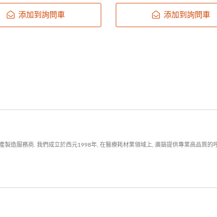
照護環境。 提供...
多元醫療照護環境。 提供...
添加到詢問車
添加到詢問車
造服務商. 我們成立於西元1998年, 在醫療耗材業領域上, 廣鎬提供專業高品質的