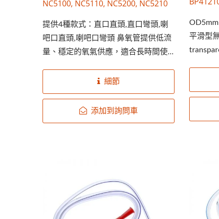
BP4121
NC5100, NC5110, NC5200, NC5210
OD5mm 
提供4種款式：直口直頭,直口彎頭,喇
平滑型無牙
吧口直頭,喇吧口彎頭 鼻氧管提供低流
trans
量、穩定的氧氣供應，適合長時間使
用。設計輕巧，提升病患舒適性與依
從性。 支援尺寸與包裝客製化。
細節
添加到詢問車