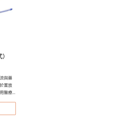
式）
流與藥
於置放
用醫療
並降低
標準化
適用於