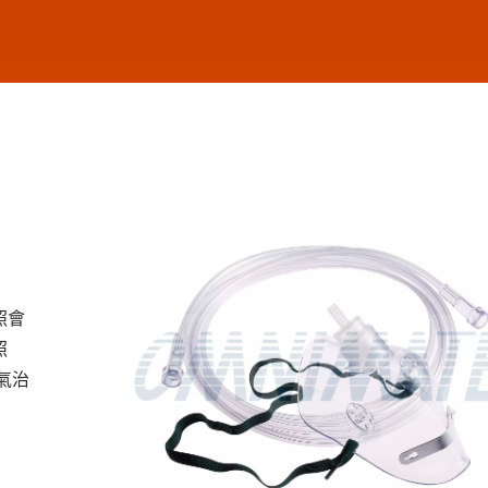
照會
照
氣治