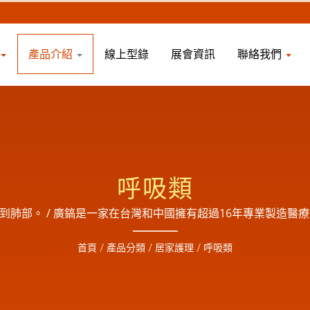
產品介紹
線上型錄
展會資訊
聯絡我們
呼吸類
肺部。 / 廣鎬是一家在台灣和中國擁有超過16年專業製造醫療耗
業零組件的組裝及成品製造廠,為了提供完善的服務,於2018
首頁
/
產品分類
/
居家護理
/
呼吸類