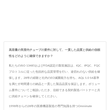
高容量の気管内チューブの要件に対して、一貫した品質と供給の信頼
性をどのように確保できますか？
私たちのISO 13485およびFDA認定の製造施設は、IQC、IPQC、FQC
プロトコルに従った包括的な品質管理を行い、途切れのない供給を確
保します。28年の経験と社内のEO滅菌能力を持ち、AQL 1.0 S4基準
を満たす時間通りの納品と一貫した製品品質を保証します。ボリュー
ム要件についてご相談いただき、信頼できる契約製造パートナーと共
に供給チェーンを確保してください。
1998年からの28年の医療機器製造の専門知識を持つOmnimate