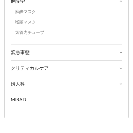
麻酔学
タにより、正確な配置と換
麻酔マスク
気システムとのシームレス
な互換性が可能です。 私
喉頭マスク
たちは、サイズ範囲、ラベ
気管内チューブ
リング、パッケージングを
含むOEMおよびカスタマ
緊急事態
イズオプションを提供し、
パートナーが特定の市場お
クリティカルケア
よび規制のニーズを満たす
のをサポートします。
婦人科
MIRAD