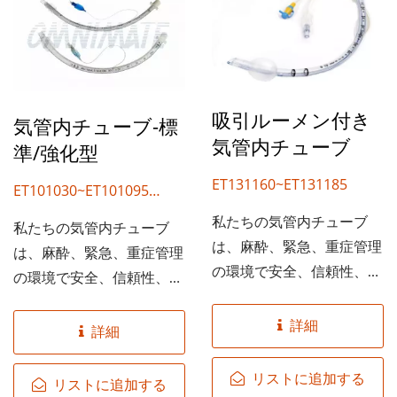
吸引ルーメン付き
気管内チューブ-標
気管内チューブ
準/強化型
ET131160~ET131185
ET101030~ET101095
ET101130~ET101195
私たちの気管内チューブ
私たちの気管内チューブ
ET1R1030~ET101R95
は、麻酔、緊急、重症管理
は、麻酔、緊急、重症管理
ET1R1130~ET1R1195
の環境で安全、信頼性、効
の環境で安全、信頼性、効
率的な気道管理を提供する
率的な気道管理を提供する
ように設計されています。
詳細
ように設計されています。
詳細
医療グレードの材料から製
医療グレードの材料から製
造されたこのチューブは、
造されたこのチューブは、
リストに追加する
リストに追加する
スムーズな挿入と患者の快