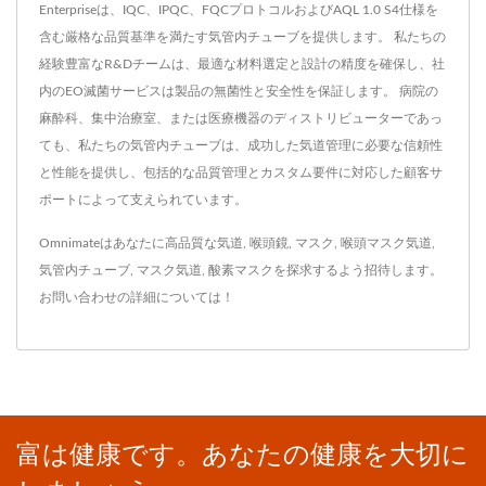
Enterpriseは、IQC、IPQC、FQCプロトコルおよびAQL 1.0 S4仕様を
含む厳格な品質基準を満たす気管内チューブを提供します。 私たちの
経験豊富なR&Dチームは、最適な材料選定と設計の精度を確保し、社
内のEO滅菌サービスは製品の無菌性と安全性を保証します。 病院の
麻酔科、集中治療室、または医療機器のディストリビューターであっ
ても、私たちの気管内チューブは、成功した気道管理に必要な信頼性
と性能を提供し、包括的な品質管理とカスタム要件に対応した顧客サ
ポートによって支えられています。
Omnimateはあなたに高品質な
気道
,
喉頭鏡
,
マスク
,
喉頭マスク気道
,
気管内チューブ
,
マスク気道
,
酸素マスク
を探求するよう招待します。
お問い合わせ
の詳細については！
富は健康です。あなたの健康を大切に