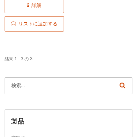
たちは、サイズ範囲、ラベ
ように設計されています。
詳細
リング、パッケージングを
リング、パッケージングを
医療グレードの材料から製
含むOEMおよびカスタマ
含むOEMおよびカスタマ
造されたこのチューブは、
リストに追加する
イズオプションを提供し、
イズオプションを提供し、
スムーズな挿入と患者の快
パートナーが特定の市場お
パートナーが特定の市場お
適性を向上させるために優
よび規制のニーズを満たす
よび規制のニーズを満たす
れた柔軟性と生体適合性を
のをサポートします。
のをサポートします。
提供します。屈曲防止設計
結果 1 - 3 の 3
は安定した位置決めをサポ
ートし、高品質のカフは信
頼性のある換気のために効
果的なシールを保証しま
す。 各チューブは厳格な
衛生および安全要件を満た
すためにEO滅菌されてい
製品
ます。明確な深さのマーキ
ングと標準化されたコネク