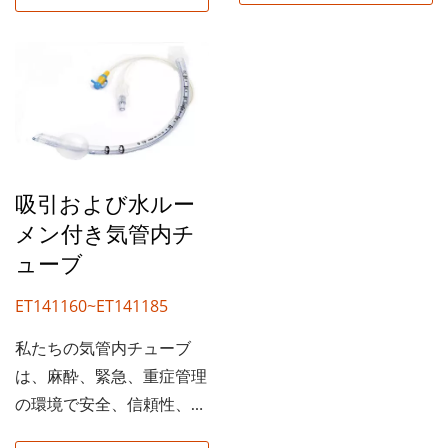
スムーズな挿入と患者の快
適性を向上させるために優
適性を向上させるために優
れた柔軟性と生体適合性を
れた柔軟性と生体適合性を
提供します。屈曲防止設計
提供します。屈曲防止設計
は安定した位置決めをサポ
は安定した位置決めをサポ
ートし、高品質のカフは信
ートし、高品質のカフは信
頼性のある換気のために効
頼性のある換気のために効
果的なシールを保証しま
吸引および水ルー
果的なシールを保証しま
す。 各チューブは厳格な
メン付き気管内チ
す。 各チューブは厳格な
衛生および安全要件を満た
ューブ
衛生および安全要件を満た
すためにEO滅菌されてい
すためにEO滅菌されてい
ET141160~ET141185
ます。明確な深さのマーキ
ます。明確な深さのマーキ
ングと標準化されたコネク
ングと標準化されたコネク
私たちの気管内チューブ
タにより、正確な配置と換
タにより、正確な配置と換
は、麻酔、緊急、重症管理
気システムとのシームレス
気システムとのシームレス
の環境で安全、信頼性、効
な互換性が可能です。 私
な互換性が可能です。 私
率的な気道管理を提供する
たちは、サイズ範囲、ラベ