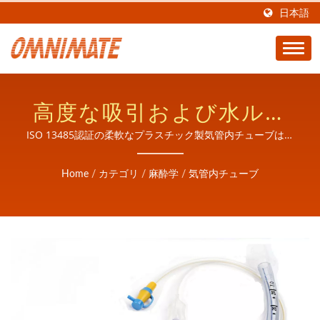
日本語
高度な吸引および水ルー
メン設計によるプロフェ
ISO 13485認証の柔軟なプラスチック製気管内チューブは、
麻酔学および集中治療の用途において安全な気道管理を提供
ッショナルな気管内チュ
します。
Home
/
カテゴリ
/
麻酔学
/
気管内チューブ
ーブ製造