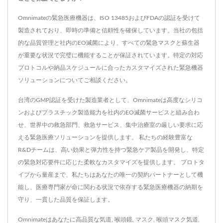
Omnimateの緊急医療機器は、ISO 13485およびFDAの認証を受けて
製造されており、即時の準備と信頼性を確保しています。当社の包括
的な品質管理と社内のEO滅菌により、すべての緊急マスクと蘇生器
が重要な状況で完璧に機能することが保証されています。特定の対応
プロトコルや納品スケジュールに合ったカスタマイズされた緊急機器
ソリューションについてご相談ください。
台湾のGMP認証を受けた製造業者として、Omnimateは高度なシリコ
ンおよびプラスチック製造能力を社内のEO滅菌サービスと組み合わ
せ、世界中の救急部門、救急サービス、集中治療室の厳しい要求に応
える緊急医療ソリューションを提供します。 私たちの経験豊富な
R&Dチームは、高い効果と弾力性を持つ緊急ケア製品を開発し、特定
の緊急対応要件に応じた柔軟なカスタマイズを提供します。 プロトタ
イプから量産まで、私たちはあなたの唯一の契約パートナーとして機
能し、医療専門家が命に関わる状況で依存する緊急医療機器の納期を
守り、一貫した品質を保証します。
Omnimateはあなたに高品質な
気道
,
喉頭鏡
,
マスク
,
喉頭マスク気道
,