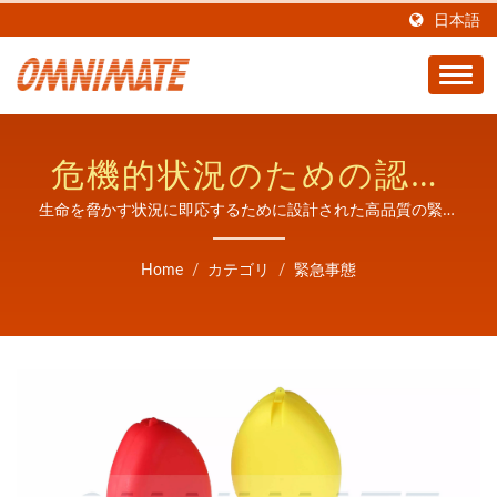
日本語
危機的状況のための認定
緊急医療機器
生命を脅かす状況に即応するために設計された高品質の緊急
医療機器
Home
/
カテゴリ
/
緊急事態