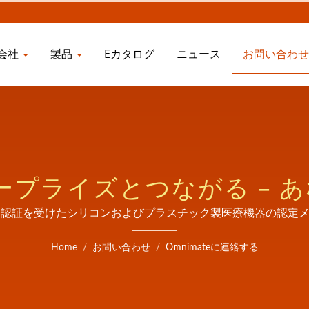
会社
製品
Eカタログ
ニュース
お問い合わ
タープライズとつながる –
療機器パートナー
D認証を受けたシリコンおよびプラスチック製医療機器の認定メーカーであるO
。世界中の病院、緊急サービス、集中治療施設にサービスを提
Home
/
お問い合わせ
/
Omnimateに連絡する