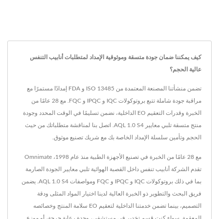
كيف يمكننا ضمان جودة متسقة وموثوقية الإمداد لمتطلبات أنابيب التنفس
عالية الحجم؟
تضمن منشأتنا المصنعة المعتمدة من ISO 13485 و FDA إمدادًا مستمرًا مع
مراقبة جودة شاملة تتبع بروتوكولات IQC و IPQC و FQC. مع 28 عامًا من
الخبرة وقدرات التعقيم EO الداخلية، نضمن تسليمًا في الوقت المحدد وجودة
منتج متسقة تلبي معايير AQL 1.0 S4. اتصل بنا لمناقشة متطلباتك من حيث
الحجم وتأمين سلسلة الإمداد الخاصة بك مع شريك تصنيع موثوق.
مع 28 عامًا من الخبرة في تصنيع الأجهزة الطبية منذ عام 1998، Omnimate
تقدم الشركة أنابيب تنفس داخل القصبة الهوائية تلبي معايير الجودة الصارمة
بما في ذلك بروتوكولات IQC و IPQC و FQC ومواصفات AQL 1.0 S4. يضمن
فريق البحث والتطوير ذو الخبرة العالية لدينا اختيار المواد المثلى ودقة
التصميم، بينما تضمن خدمتنا الداخلية لتعقيم EO سلامة المنتج وخصائصه
المعقمة. سواء كنت قسم تخدير في مستشفى، وحدة رعاية حرجة، أو موزع