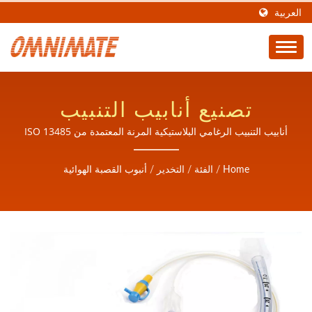
العربية
تصنيع أنابيب التنبيب
الرغامي الاحترافية بتصميم
أنابيب التنبيب الرغامي البلاستيكية المرنة المعتمدة من ISO 13485
لإدارة مجرى الهواء بشكل آمن في تطبيقات التخدير والرعاية
متقدم للشفط وقناة الماء
الحرجة
Home
/
الفئة
/
التخدير
/
أنبوب القصبة الهوائية