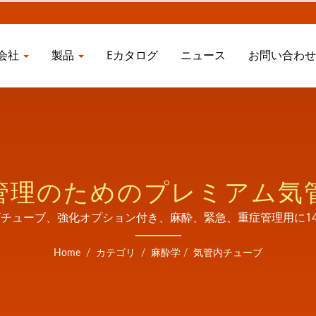
会社
製品
Eカタログ
ニュース
お問い合わ
管理のためのプレミアム気
 ETチューブ、強化オプション付き、麻酔、緊急、重症管理用に1
Home
/
カテゴリ
/
麻酔学
/
気管内チューブ