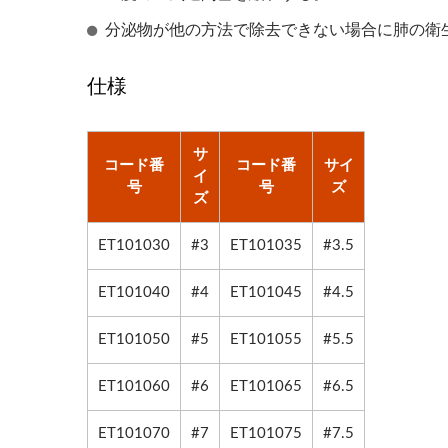
シリコン蘇生器
分泌物が他の方法で除去できない場合に肺の衛
仕様
サ
コード番
コード番
サイ
イ
号
号
ズ
ズ
ET101030
#3
ET101035
#3.5
ET101040
#4
ET101045
#4.5
ET101050
#5
ET101055
#5.5
ET101060
#6
ET101065
#6.5
ET101070
#7
ET101075
#7.5