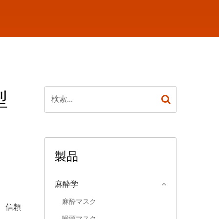
型
製品
麻酔学
麻酔マスク
、信頼
喉頭マスク