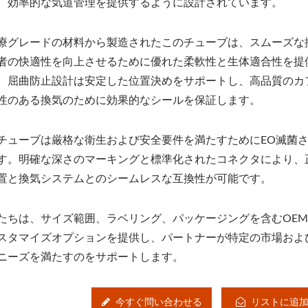
、効率的な気道管理を提供するように設計されています。
療グレードの材料から製造されたこのチューブは、スムーズな
者の快適性を向上させるために優れた柔軟性と生体適合性を提
。屈曲防止設計は安定した位置決めをサポートし、高品質のカ
性のある換気のために効果的なシールを保証します。
チューブは厳格な衛生および安全要件を満たすためにEO滅菌
す。明確な深さのマーキングと標準化されたコネクタにより、
置と換気システムとのシームレスな互換性が可能です。
たちは、サイズ範囲、ラベリング、パッケージングを含むOE
スタマイズオプションを提供し、パートナーが特定の市場およ
ニーズを満たすのをサポートします。
今すぐ問い合わせる
リストに追