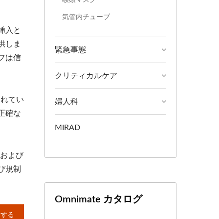
気管内チューブ
挿入と
供しま
緊急事態
フは信
クリティカルケア
されてい
婦人科
正確な
MIRAD
Mおよび
び規制
Omnimate カタログ
加する