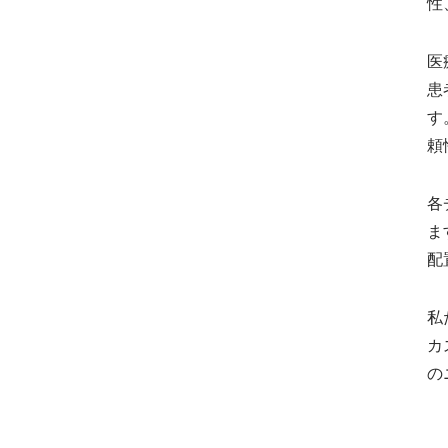
性
医
患
す
頼
各
ま
配
私
カ
の