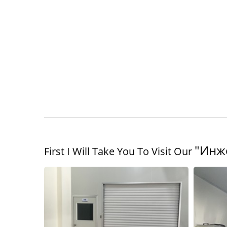
"Инж
First I Will Take You To Visit Our