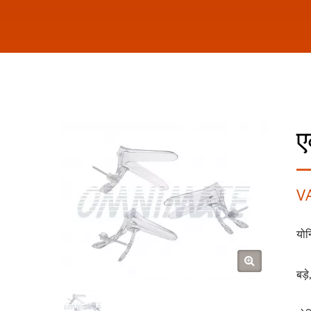
ए
V
योन
बड़