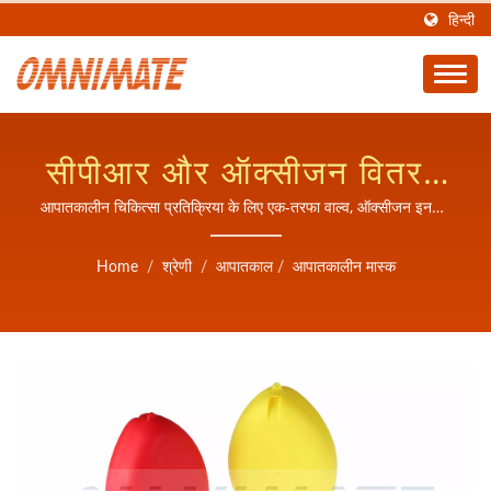
हिन्दी
सीपीआर और ऑक्सीजन वितरण
के लिए पेशेवर आपातकालीन
आपातकालीन चिकित्सा प्रतिक्रिया के लिए एक-तरफा वाल्व, ऑक्सीजन इनलेट
और पोर्टेबल कैरींग केस के साथ स्पष्ट सीपीआर फेस शील्ड।
मास्क।
Home
/
श्रेणी
/
आपातकाल
/
आपातकालीन मास्क