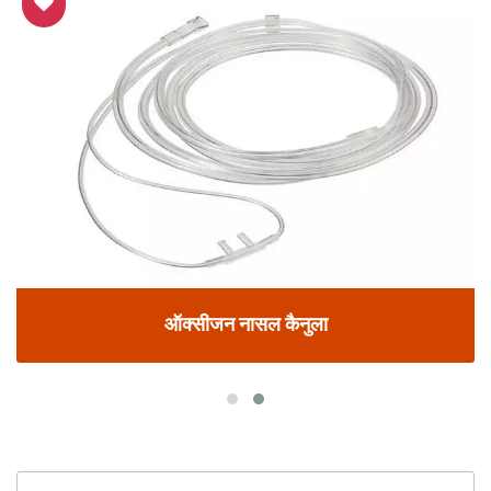
ऑक्सीजन नासल कैनुला