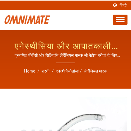
हिन्दी
एनेस्थीसिया और आपातकालीन
देखभाल के लिए पेशेवर
प्रमाणित पीवीसी और सिलिकॉन लैरिंजियल मास्क जो बेहोश मरीजों के लिए
विश्वसनीय बचाव वेंटिलेशन प्रदान करते हैं।
लैरिंजियल मास्क एयरवे
Home
/
श्रेणी
/
एनेस्थेसियोलॉजी
/
लैरिंजियल मास्क
समाधान।