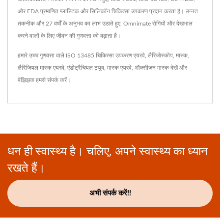
और FDA प्रमाणित प्लास्टिक और सिलिकॉन चिकित्सा उपकरण प्रदान करता है। उन्नत
तकनीक और 27 वर्षों के अनुभव का लाभ उठाते हुए, Omnimate रोगियों और देखभाल
करने वालों के लिए जीवन की गुणवत्ता को बढ़ाता है।
हमारे उच्च गुणवत्ता वाले ISO 13485 चिकित्सा उपकरण
एयरवे
,
लैरिंजोस्कोप
,
मास्क
,
लैरिंजियल मास्क एयरवे
,
एंडोट्रैचियल ट्यूब
,
मास्क एयरवे
,
ऑक्सीजन मास्क
देखें और
बेझिझक
हमसे संपर्क करें
।
धन ही स्वास्थ्य है। चलिए, अपने स्वास्थ्य का ध्यान
रखते हैं।
अभी संपर्क करें!!