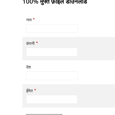
100% मुफ्त फ़ाइल डाउनलोड
*
नाम
*
कंपनी
देश
*
ईमेल