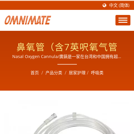
中文 (简体)
鼻氧管（含7英呎氧气管
Nasal Oxygen Cannula/廣鎬是一家在台湾和中国拥有超过
16年专业制造医疗耗材和产品设计经验(历史) 的公司，主要生
产高品质医疗耗材和产品，工业五金和商业零组件的组装及成
首页
/
产品分类
/
居家护理
/
呼吸类
品制造厂,为了提供完善的服务,于2018年有了自己的EO灭菌
厂也可代工灭菌