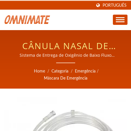
PORTUGUÊS
CÂNULA NASAL DE
OXIGÊNIO DE GRAU
Sistema de Entrega de Oxigênio de Baixo Fluxo
Certificado para Cuidados de Pacientes a Longo Prazo
MÉDICO COM TUBO
Home
/
Categoria
/
Emergência
/
MACIO ESTENDIDO
Máscara De Emergência