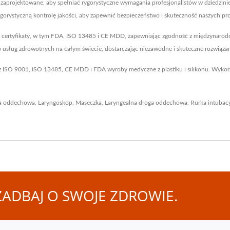
ie zaprojektowane, aby spełniać rygorystyczne wymagania profesjonalistów w dziedzin
orystyczną kontrolę jakości, aby zapewnić bezpieczeństwo i skuteczność naszych p
 certyfikaty, w tym FDA, ISO 13485 i CE MDD, zapewniając zgodność z międzynarodow
usług zdrowotnych na całym świecie, dostarczając niezawodne i skuteczne rozwiąza
z ISO 9001, ISO 13485, CE MDD i FDA wyroby medyczne z plastiku i silikonu. Wykorz
a oddechowa
,
Laryngoskop
,
Maseczka
,
Laryngealna droga oddechowa
,
Rurka intubac
ADBAJ O SWOJE ZDROWIE.