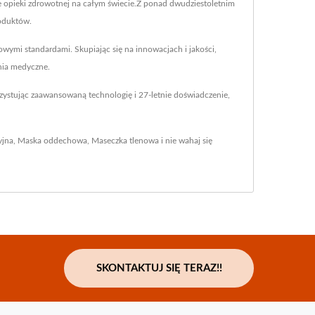
ie opieki zdrowotnej na całym świecie.Z ponad dwudziestoletnim
roduktów.
ymi standardami. Skupiając się na innowacjach i jakości,
nia medyczne.
ystując zaawansowaną technologię i 27-letnie doświadczenie,
yjna
,
Maska oddechowa
,
Maseczka tlenowa
i nie wahaj się
SKONTAKTUJ SIĘ TERAZ!!