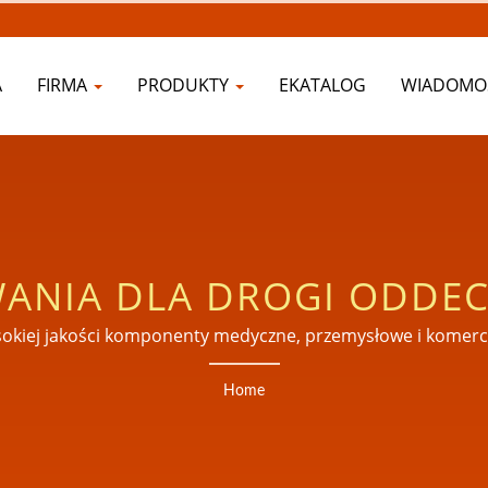
A
FIRMA
PRODUKTY
EKATALOG
WIADOMO
WANIA DLA DROGI ODDEC
OWE I PLASTIKOWE URZ
sokiej jakości komponenty medyczne, przemysłowe i komercy
 producentem certyfikowanym ISO 9001, ISO 13485, CE MDD
NA RYNKI GLOBALNE
Home