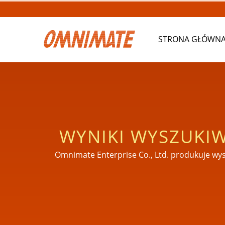
STRONA GŁÓWN
WYNIKI WYSZUKI
JAKOŚCI SILIKON
Omnimate Enterprise Co., Ltd. produkuje wy
również zarejestrowanym