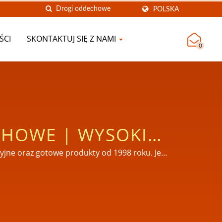
POLSKA
ŚCI
SKONTAKTUJ SIĘ Z NAMI
0
HOWE | WYSOKIEJ
ĄDZENIA MEDYCZNE
jne oraz gotowe produkty od 1998 roku. Jest
, FDA i GMP na Tajwanie.