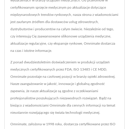
wydarzeniach w branży urządzeń medycznych. Od przełomów w
certyfikowanym sprzęcie medycznym po aktualizacje dotyczące
międzynarodowych trendów rynkowych, nasza strona z wiadomościami
jest zaufanym źródłem dla dostawców usług zdrowotnych,
dystrybutorów i producentów na całym świecie. Niezależnie od tego,
czy interesują Cię zaawansowane silikonowe urządzenia medyczne,
aktualizacje regulacyjne, czy ekspansje rynkowe, Omnimate dostarcza
na czas i istotne informacje.
Z ponad dwudziestoletnim doświadczeniem w produkcji urządzeń
medycznych certyfikowanych przez FDA, ISO 13485 i CE MDD,
Omnimate pozostaje na czołowej pozycji w branży opieki zdrowotnej.
Nasze zaangażowanie w jakość, innowacje i globalną zgodność
zapewnia, że nasze aktualizacje są zgodne z oczekiwaniami
profesjonalistów poszukujących niezawodnych rozwiązań. Bądź na
bieżąco z wiadomościami Omnimate dla cennych informacji na temat
nieustannie rozwijającego się świata technologii medycznej.
Omnimate, założona w 1998 roku, dostarcza certyfikowane przez ISO