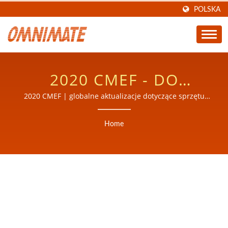
POLSKA
2020 CMEF - DO
ZOBACZENIA W
2020 CMEF | globalne aktualizacje dotyczące sprzętu
medycznego
SZANGHAJU |
Home
OMNIMATE: ZAUFANY
DOSTAWCA
ZAAWANSOWANEGO
SPRZĘTU MEDYCZNEGO