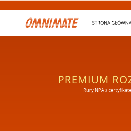
STRONA GŁÓWN
PREMIUM RO
NOSOWO-GA
Rury NPA z certyfika