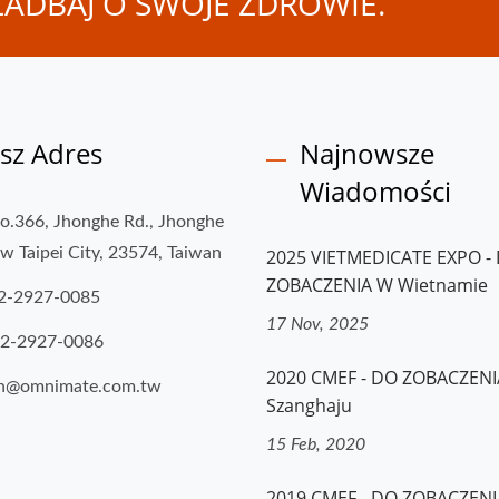
ADBAJ O SWOJE ZDROWIE.
sz Adres
Najnowsze
Wiadomości
No.366, Jhonghe Rd., Jhonghe
ew Taipei City, 23574, Taiwan
2025 VIETMEDICATE EXPO -
ZOBACZENIA W Wietnamie
2-2927-0085
17 Nov, 2025
-2-2927-0086
2020 CMEF - DO ZOBACZEN
ah@omnimate.com.tw
Szanghaju
15 Feb, 2020
2019 CMEF - DO ZOBACZEN