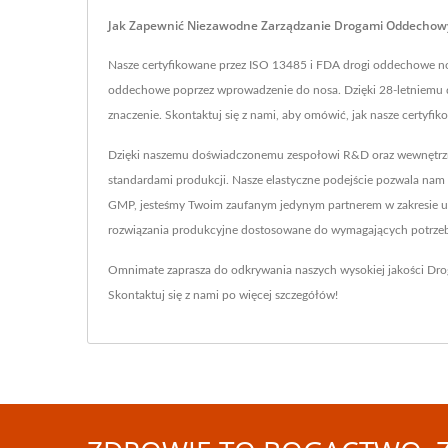
Jak Zapewnić Niezawodne Zarządzanie Drogami Oddechowy
Nasze certyfikowane przez ISO 13485 i FDA drogi oddechowe n
oddechowe poprzez wprowadzenie do nosa. Dzięki 28-letniemu d
znaczenie. Skontaktuj się z nami, aby omówić, jak nasze certy
Dzięki naszemu doświadczonemu zespołowi R&D oraz wewnętrzny
standardami produkcji. Nasze elastyczne podejście pozwala nam
GMP, jesteśmy Twoim zaufanym jedynym partnerem w zakresie ur
rozwiązania produkcyjne dostosowane do wymagających potrzeb s
Omnimate zaprasza do odkrywania naszych wysokiej jakości
Dro
Skontaktuj się z nami
po więcej szczegółów!