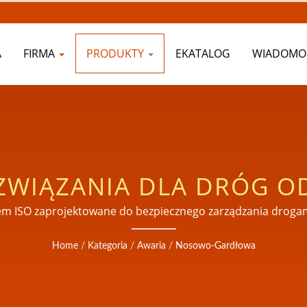
A
FIRMA
PRODUKTY
EKATALOG
WIADOMO
ZWIĄZANIA DLA DRÓG 
RDŁOWYCH W OPIECE 
tem ISO zaprojektowane do bezpiecznego zarządzania dro
Home
/
Kategoria
/
Awaria
/
Nosowo-Gardłowa