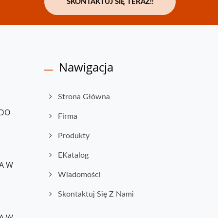
SKONTAKTUJ SIĘ TERAZ!!
Nawigacja
Strona Główna
 DO
Firma
Produkty
EKatalog
IA W
Wiadomości
Skontaktuj Się Z Nami
IA W