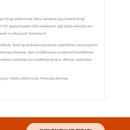
 drogi oddechowe, które zabezpieczają otwarte drogi
.0 S4, gwarantujemy stałą wydajność, gdy każda sekunda ma
owymi w sytuacjach awaryjnych.
owe, które łączą doskonałą jakość materiałów z precyzyjnymi
terminową dostawę. Jako certyfikowany producent kontraktowy
zwoju prototypu po produkcję seryjną, oferując optymalne
cyjna
,
Maska oddechowa
,
Maseczka tlenowa
.