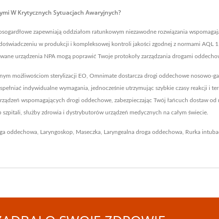
mi W Krytycznych Sytuacjach Awaryjnych?
osogardłowe zapewniają oddziałom ratunkowym niezawodne rozwiązania wspomagające
oświadczeniu w produkcji i kompleksowej kontroli jakości zgodnej z normami AQL 1
fikowane urządzenia NPA mogą poprawić Twoje protokoły zarządzania drogami oddech
m możliwościom sterylizacji EO, Omnimate dostarcza drogi oddechowe nosowo-gardł
 spełniać indywidualne wymagania, jednocześnie utrzymując szybkie czasy reakcji i 
ządzeń wspomagających drogi oddechowe, zabezpieczając Twój łańcuch dostaw od ro
zpitali, służby zdrowia i dystrybutorów urządzeń medycznych na całym świecie.
ga oddechowa
,
Laryngoskop
,
Maseczka
,
Laryngealna droga oddechowa
,
Rurka intuba