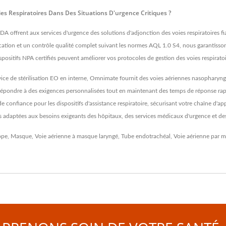
s Respiratoires Dans Des Situations D'urgence Critiques ?
A offrent aux services d'urgence des solutions d'adjonction des voies respiratoires fia
brication et un contrôle qualité complet suivant les normes AQL 1.0 S4, nous garanti
ositifs NPA certifiés peuvent améliorer vos protocoles de gestion des voies respiratoi
ce de stérilisation EO en interne, Omnimate fournit des voies aériennes nasopharyngé
répondre à des exigences personnalisées tout en maintenant des temps de réponse rapi
de confiance pour les dispositifs d'assistance respiratoire, sécurisant votre chaîne d
es adaptées aux besoins exigeants des hôpitaux, des services médicaux d'urgence et des
ope
,
Masque
,
Voie aérienne à masque laryngé
,
Tube endotrachéal
,
Voie aérienne par 