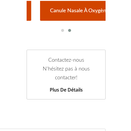
one
Canule Nasale À Oxygène
Ré
Contactez-nous
N'hésitez pas à nous
contacter!
Plus De Détails