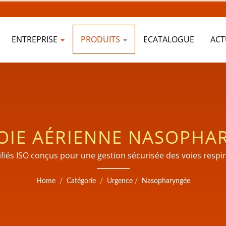
ENTREPRISE
PRODUITS
ECATALOGUE
ACT
VOIE AÉRIENNE NASOPHA
OUR LES SOINS D'URGENC
fiés ISO conçus pour une gestion sécurisée des voies respir
Home
/
Catégorie
/
Urgence
/
Nasopharyngée