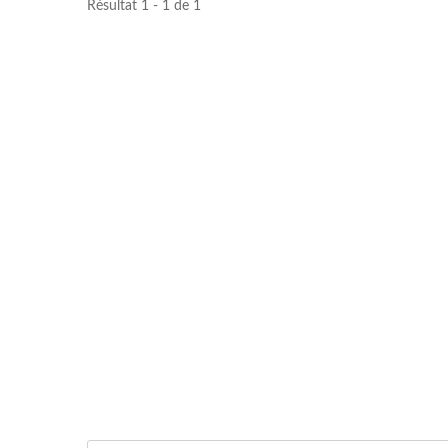
Résultat 1 - 1 de 1
Réanimateur En Silicone
Can