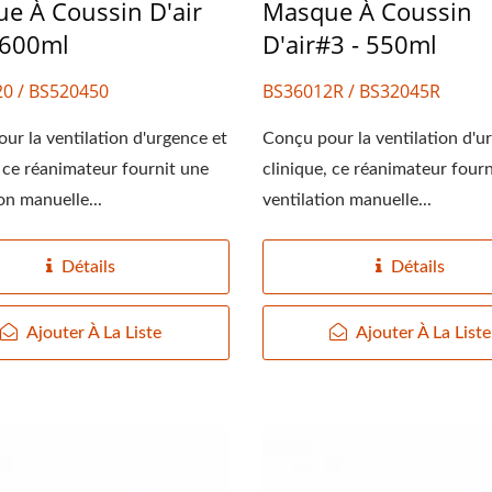
ule Nasale À Oxygène
Réanimateur En Silic
e À Coussin D'air
Masque À Coussin
1600ml
D'air#3 - 550ml
0 / BS520450
BS36012R / BS32045R
ur la ventilation d'urgence et
Conçu pour la ventilation d'u
, ce réanimateur fournit une
clinique, ce réanimateur four
on manuelle...
ventilation manuelle...
Détails
Détails
Ajouter À La Liste
Ajouter À La Liste