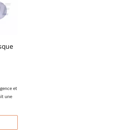
sque
rgence et
nit une