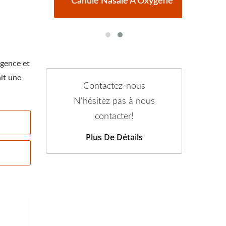
one
Canule Nasale À Oxygène
Ré
rgence et
nit une
Contactez-nous
N'hésitez pas à nous
contacter!
Plus De Détails