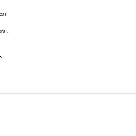
 cas
,
ral,
s