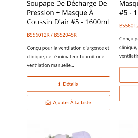
Réanimateur En Silicone
Can
Soupape De Décharge De
Masqu
Pression + Masque À
#5 - 
Coussin D'air #5 - 1600ml
BS56012
BS56012R / BS52045R
Conçu po
clinique
Conçu pour la ventilation d'urgence et
ventilati
clinique, ce réanimateur fournit une
ventilation manuelle...
Détails
Ajouter À La Liste