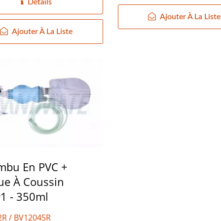
Détails
Ajouter À La Liste
Ajouter À La Liste
mbu En PVC +
e À Coussin
#1 - 350ml
R / BV12045R