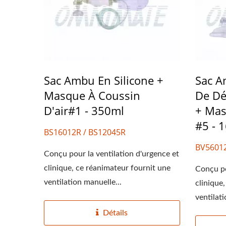
Sac Ambu En Silicone +
Sac A
Masque À Coussin
De Dé
D'air#1 - 350ml
+ Mas
#5 - 
BS16012R / BS12045R
BV56012
Conçu pour la ventilation d'urgence et
clinique, ce réanimateur fournit une
Conçu po
ventilation manuelle...
clinique
ventilati
Détails