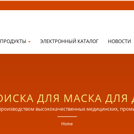
ПРОДУКТЫ
ЭЛЕКТРОННЫЙ КАТАЛОГ
НОВОСТИ
ОИСКА ДЛЯ МАСКА ДЛЯ
ОКОКАЧЕСТВЕННЫЕ СИ
ся производством высококачественных медицинских, пр
яется зарегистрированным производителем, сертифициро
МЕДИЦИНСКИЕ ИЗДЕЛИ
Home
CE MDD, FDA и GMP на Тайване.