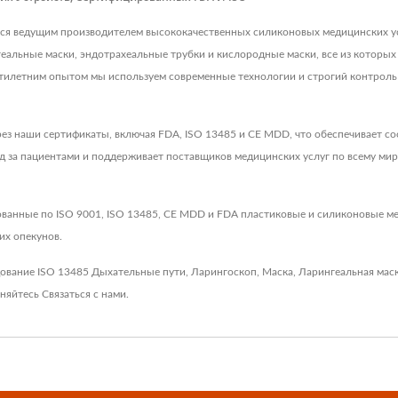
вляется ведущим производителем высококачественных силиконовых медицинских 
геальные маски, эндотрахеальные трубки и кислородные маски, все из которы
тилетним опытом мы используем современные технологии и строгий контроль 
ез наши сертификаты, включая FDA, ISO 13485 и CE MDD, что обеспечивает с
од за пациентами и поддерживает поставщиков медицинских услуг по всему м
ованные по ISO 9001, ISO 13485, CE MDD и FDA пластиковые и силиконовые м
их опекунов.
дование ISO 13485
Дыхательные пути
,
Ларингоскоп
,
Маска
,
Ларингеальная мас
сняйтесь
Связаться с нами
.