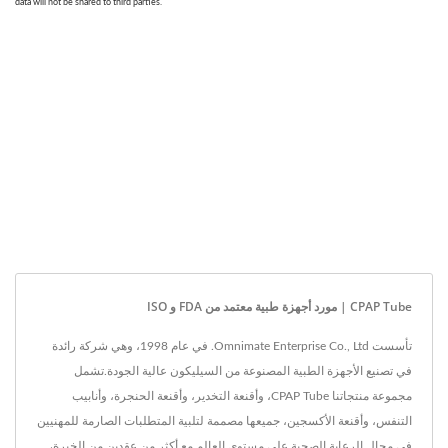
CPAP Tube | مورد أجهزة طبية معتمد من FDA و ISO
تأسست Omnimate Enterprise Co., Ltd. في عام 1998، وهي شركة رائدة
في تصنيع الأجهزة الطبية المصنوعة من السيليكون عالية الجودة.تشمل
مجموعة منتجاتنا CPAP Tube، وأقنعة التخدير، وأقنعة الحنجرة، وأنابيب
التنفس، وأقنعة الأكسجين، جميعها مصممة لتلبية المتطلبات الصارمة للمهنيين
في مجال الرعاية الصحية على مستوى العالم.مع أكثر من عقدين من الخبرة،