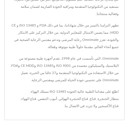
نستفيد من التكنولوجيا المتقدمة ومراقبة الجودة الصارمة لضمان سلامة
وفعالية منتجاتنا.
تظهر التزامنا بالتميز من خلال شهاداتنا، بما في ذلك FDA و ISO 13485 و CE
MDD، مما يضمن الامتثال للمعايير الدولية. من خلال التركيز على الابتكار
والجودة، تعزز Omnimate رعاية المرضى وتدعم مقدمي الرعاية الصحية في
جميع أنحاء العالم، مقدمةً حلولاً طبية موثوقة وفعالة.
Omnimate، التي تأسست في عام 1998، تقدم أجهزة طبية مصنوعة من
البلاستيك والسيليكون معتمدة من ISO 9001 وISO 13485 وCE MDD وFDA.
من خلال الاستفادة من التكنولوجيا المتقدمة و27 عامًا من الخبرة، تعمل
Omnimate على تحسين جودة الحياة للمرضى ومقدمي الرعاية.
اطلع على معداتنا الطبية عالية الجودة ISO 13485
مسلك الهواء
,
منظار الحنجرة
,
قناع
,
قناع الحنجرة الهوائي
,
أنبوب التنفس
,
قناع الهواء
,
قناع الأكسجين
ولا تتردد في
الاتصال بنا
.