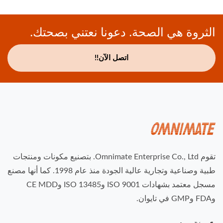
الثروة هي الصحة. دعونا نعتني بصحتك.
اتصل الآن!!
تقوم Omnimate Enterprise Co., Ltd. بتصنيع مكونات ومنتجات
طبية وصناعية وتجارية عالية الجودة منذ عام 1998. كما أنها مصنع
مسجل معتمد بشهادات ISO 9001 وISO 13485 وCE MDD
وFDA وGMP في تايوان.