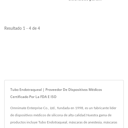
de vías respiratorias...
proporcionar una gestión
de vías respiratorias...
Resultado 1 - 4 de 4
Tubo Endotraqueal | Proveedor De Dispositivos Médicos
Certificado Por La FDA E ISO
Omnimate Enterprise Co., Ltd., fundada en 1998, es un fabricante líder
de dispositivos médicos de silicona de alta calidad.Nuestra gama de
productos incluye Tubo Endotraqueal, máscaras de anestesia, máscaras