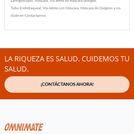
Laringoscopio
,
Máscara
,
Vía aérea de máscara laríngea
,
Tubo Endotraqueal
,
Vía Aérea con Máscara
,
Máscara de Oxígeno
y no
dude en
Contactarnos
.
LA RIQUEZA ES SALUD. CUIDEMOS TU
SALUD.
¡CONTÁCTANOS AHORA!